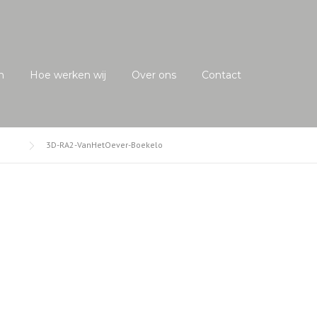
n
Hoe werken wij
Over ons
Contact
3D-RA2-VanHetOever-Boekelo