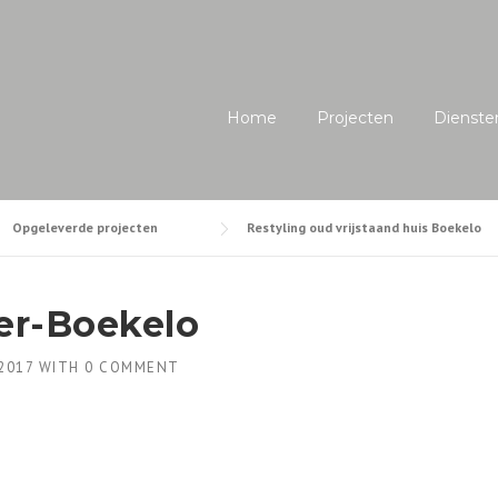
Home
Projecten
Dienste
Opgeleverde projecten
Restyling oud vrijstaand huis Boekelo
r-Boekelo
2017
WITH
0 COMMENT